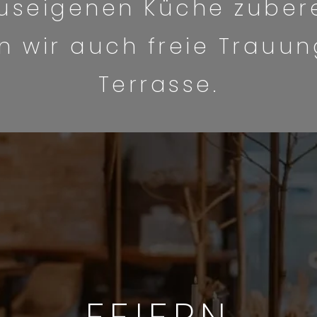
useigenen Küche zubere
n wir auch freie Trauun
Terrasse.
FEIERN