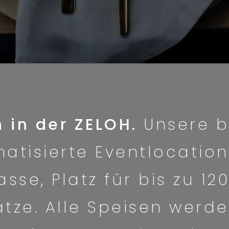
 in der ZELOH.
Unsere b
matisierte Eventlocation
sse, Platz für bis zu 1
tze. Alle Speisen werde