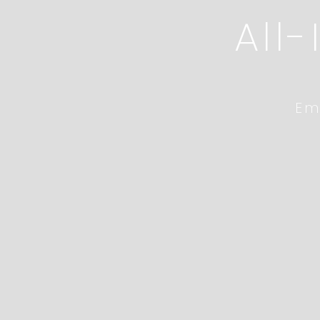
All
Em