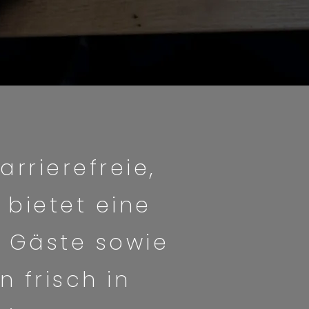
arrierefreie,
 bietet eine
20 Gäste sowie
n frisch in