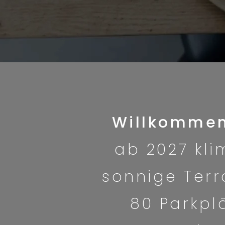
Willkommen
ab 2027 kli
sonnige Terra
80 Parkplä