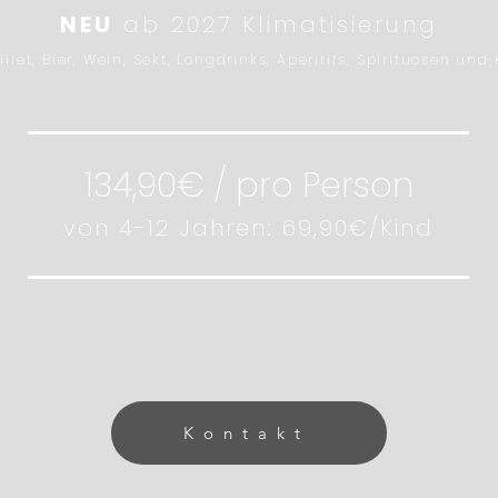
NEU
ab 2027 Klimatisierung
illet, Bier, Wein, Sekt, Longdrinks, Aperitifs, Spirituosen und
134,90€ / pro Person
von 4-12 Jahren: 69,90€/Kind
Kontakt